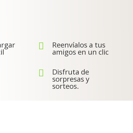
argar
Reenvíalos a tus

il
amigos en un clic
Disfruta de

sorpresas y
sorteos.