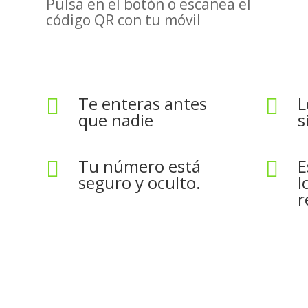
Pulsa en el botón o escanea el
código QR con tu móvil
Te enteras antes
L


que nadie
s
Tu número está
E


seguro y oculto.
l
r