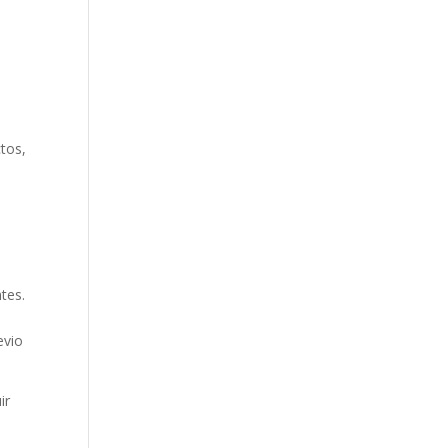
ctos,
tes.
evio
ir