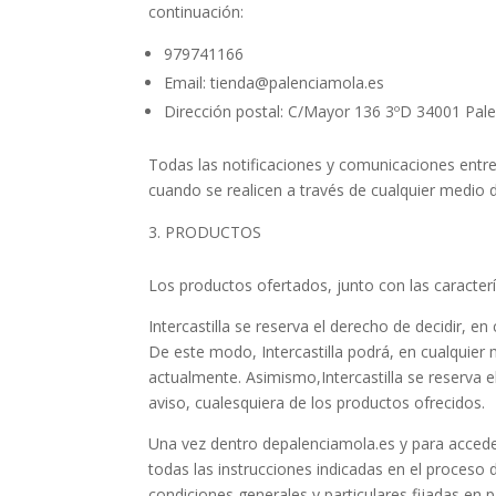
continuación:
979741166
Email: tienda@palenciamola.es
Dirección postal: C/Mayor 136 3ºD 34001 Pale
Todas las notificaciones y comunicaciones entre 
cuando se realicen a través de cualquier medio 
PRODUCTOS
Los productos ofertados, junto con las caracterí
Intercastilla se reserva el derecho de decidir, e
De este modo, Intercastilla podrá, en cualquier
actualmente. Asimismo,Intercastilla se reserva e
aviso, cualesquiera de los productos ofrecidos.
Una vez dentro depalenciamola.es y para acceder
todas las instrucciones indicadas en el proceso 
condiciones generales y particulares fijadas en 