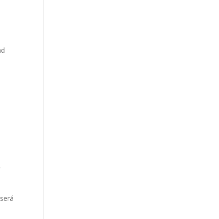
ad
r
 será