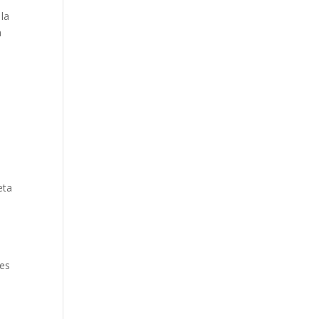
 la
a
eta
 es