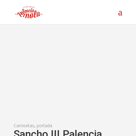
Camisetas
,
portada
Sancho III Palencia