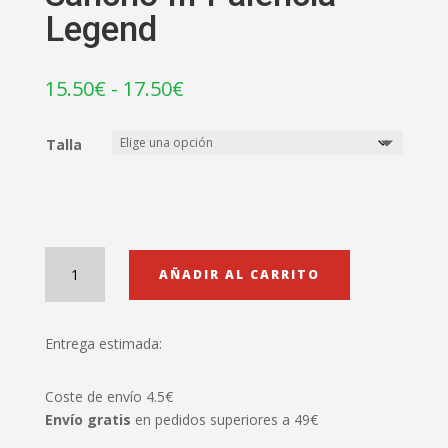
Legend
Rango
15.50
€
-
17.50
€
de
precios:
Talla
desde
15.50€
hasta
17.50€
Sancho
AÑADIR AL CARRITO
III
Palencia
Legend
Entrega estimada:
cantidad
Coste de envío 4.5€
Envío gratis
en pedidos superiores a 49€